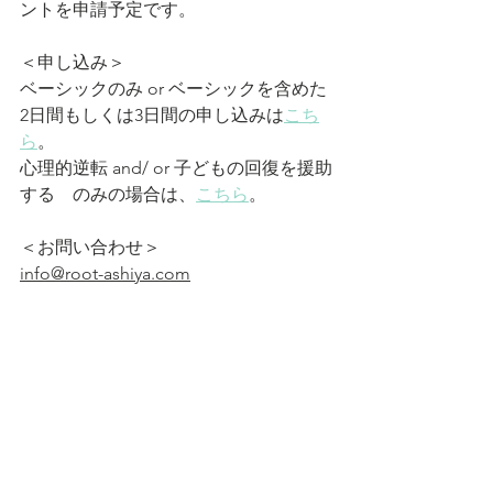
ントを申請予定です。
＜申し込み＞
ベーシックのみ or ベーシックを含めた
2日間もしくは3日間の申し込みは
こち
ら
。
心理的逆転 and/ or 子どもの回復を援助
する　のみの場合は、
こちら
。
＜お問い合わせ＞
info@root-ashiya.com
（件名に、「ホログラフィートーク大
阪3daysについて」とご記入ください）